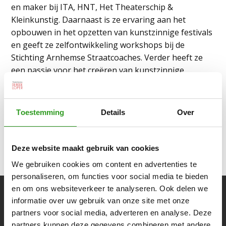
en maker bij ITA, HNT, Het Theaterschip &
Kleinkunstig. Daarnaast is ze ervaring aan het
opbouwen in het opzetten van kunstzinnige festivals
en geeft ze zelfontwikkeling workshops bij de
Stichting Arnhemse Straatcoaches. Verder heeft ze
een passie voor het creëren van kunstzinnige
projecten dat licht schijnt op het onderwerp van
mentale gezondheid.
Toestemming
Details
Over
Deze website maakt gebruik van cookies
previous
next
Britt van Tooren
Katja van der Does
We gebruiken cookies om content en advertenties te
post:
post:
personaliseren, om functies voor social media te bieden
en om ons websiteverkeer te analyseren. Ook delen we
informatie over uw gebruik van onze site met onze
Voorstellingen
partners voor social media, adverteren en analyse. Deze
partners kunnen deze gegevens combineren met andere