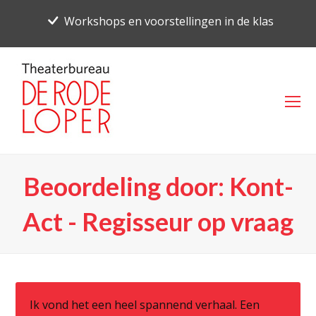
Workshops en voorstellingen in de klas
O
Mo
M
Beoordeling door: Kont-
Act - Regisseur op vraag
Ik vond het een heel spannend verhaal. Een