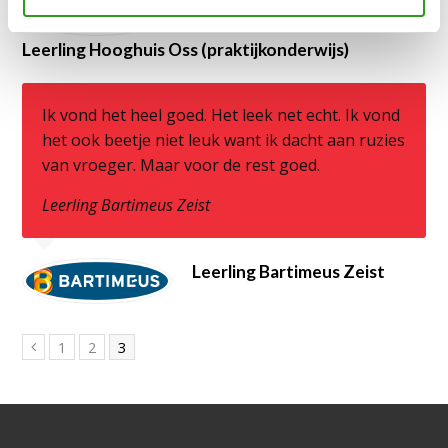
Leerling Hooghuis Oss (praktijkonderwijs)
Ik vond het heel goed. Het leek net echt. Ik vond
het ook beetje niet leuk want ik dacht aan ruzies
van vroeger. Maar voor de rest goed.
Leerling Bartimeus Zeist
Leerling Bartimeus Zeist
Page
Page
Page
1
2
3
Vorige