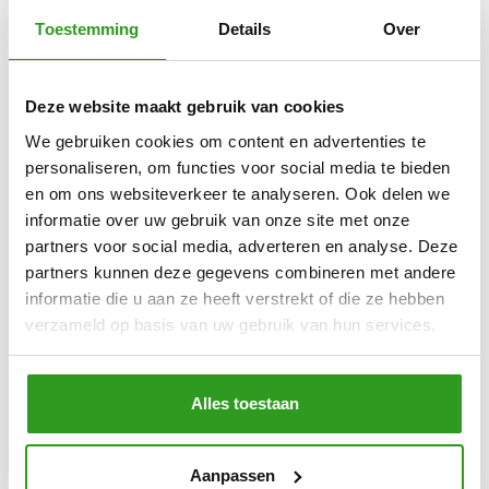
Toestemming
Details
Over
Deze website maakt gebruik van cookies
Docent
We gebruiken cookies om content en advertenties te
Speciaal basisonderwijs het Palet Arnhem
personaliseren, om functies voor social media te bieden
en om ons websiteverkeer te analyseren. Ook delen we
informatie over uw gebruik van onze site met onze
Ik vond het heel leuk dat jullie er waren. Dat
partners voor social media, adverteren en analyse. Deze
kinderen het nadeden dat vond ik prachtig. En
partners kunnen deze gegevens combineren met andere
dat jullie ineens binnenkwamen, ik vond het zo
informatie die u aan ze heeft verstrekt of die ze hebben
leuk. Dat Rene gepest werd dat vond ik wel
verzameld op basis van uw gebruik van hun services.
zielig. En Anne kan heel goed zingen en Casper
ook.
Alles toestaan
Leerling Hooghuis Oss (praktijkonderwijs)
Aanpassen