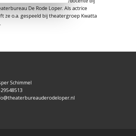
tt van Tooren is actrice/theaterdocente bij
aterbureau De Rode Loper. Als actrice
ft ze o.a. gespeeld bij theatergroep Kwatta
…
per Schimmel
-29548513
fo@theaterbureauderodeloper.nl