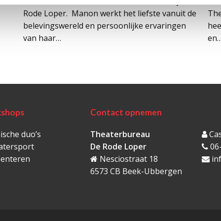
Manon Lewin is actrice/theaterdocente bij de
Bri
Rode Loper. Manon werkt het liefste vanuit de
The
belevingswereld en persoonlijke ervaringen
hee
van haar…
en
shops
Contact opnemen
sche duo’s
Theaterbureau
Cas
atersport
De Rode Loper
06
senteren
Nesciostraat 18
in
6573 CB Beek-Ubbergen