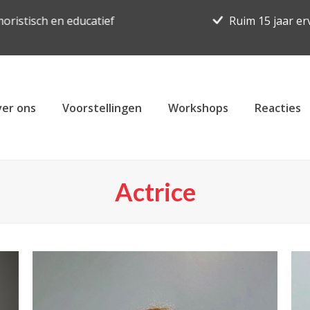
oristisch en educatief
Ruim 15 jaar er
er ons
Voorstellingen
Workshops
Reacties
Actrice