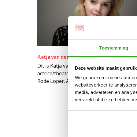
Toestemming
Katja van der Does
Dit is Katja van der Does. Zij is
Deze website maakt gebruik
actrice/theaterdocent bij Theaterbureau D
We gebruiken cookies om cont
Rode Loper. Als actrice heeft ze o.a. gespee
websiteverkeer te analyseren
media, adverteren en analys
verstrekt of die ze hebben v