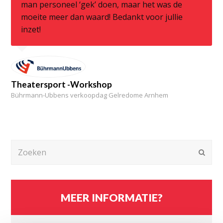
man personeel ‘gek’ doen, maar het was de
moeite meer dan waard! Bedankt voor jullie
inzet!
Theatersport -Workshop
Bührmann-Ubbens verkoopdag Gelredome Arnhem
Zoeken
Verz
MEER INFORMATIE?