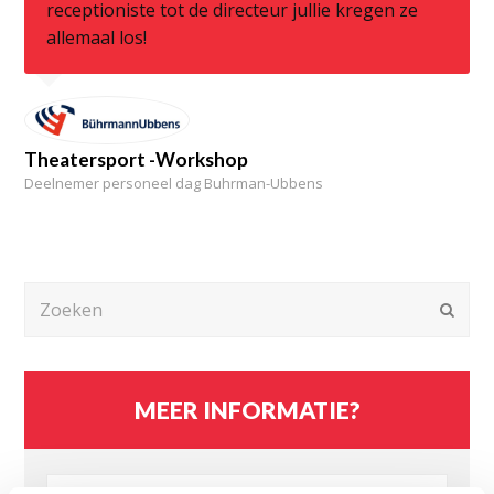
receptioniste tot de directeur jullie kregen ze
allemaal los!
Theatersport -Workshop
Deelnemer personeel dag Buhrman-Ubbens
Zoeken
Verz
MEER INFORMATIE?