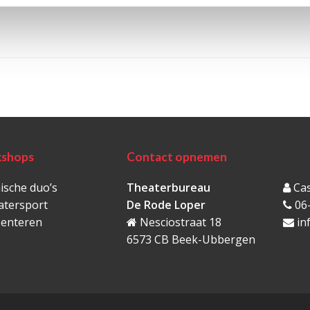
shops
Contact opnemen
sche duo’s
Theaterbureau
Cas
atersport
De Rode Loper
06
senteren
Nesciostraat 18
in
6573 CB Beek-Ubbergen