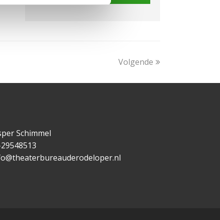
Volgende
per Schimmel
-29548513
fo@theaterbureauderodeloper.nl