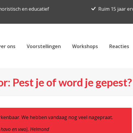
oristisch en educatief
Ruim 15 jaar er
er ons
Voorstellingen
Workshops
Reacties
: Pest je of word je gepest?
erkenbaar. We hebben vandaag nog veel nagepraat.
, havo en vwo), Helmond