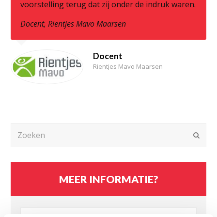
voorstelling terug dat zij onder de indruk waren.
Docent, Rientjes Mavo Maarsen
Docent
Rientjes Mavo Maarsen
Zoeken
Verz
MEER INFORMATIE?