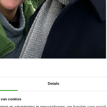
IST’
Details
s nieuwe theaterproject 'MIST'. Een voorstelling en
er voor 3e/4ejaars klassen in het Voortgezet Onderwijs.
 van cookies
ent en advertenties te personaliseren, om functies voor social