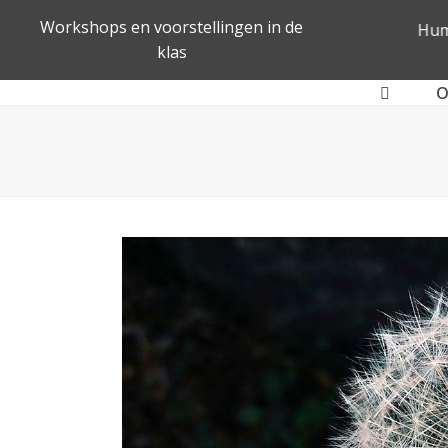
Humoristisch en educatief
R
O