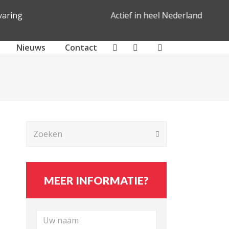
Interactief theater voor en met
ederland
leerlingen
Nieuws
Contact
Zoeken
Verzenden
MEER INFORMATIE?