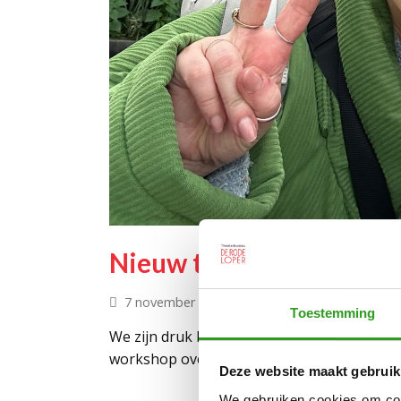
Nieuw theaterproject ‘M
7 november 2025
sales
Nieuws
Toestemming
We zijn druk bezig met de repetities van on
workshop over mentale gezondheid en theat
Deze website maakt gebruik
We gebruiken cookies om cont