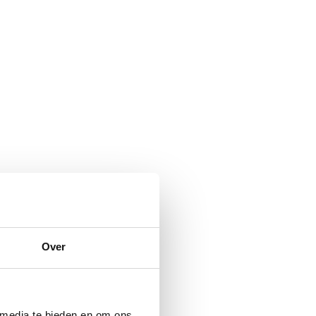
Over
 media te bieden en om ons