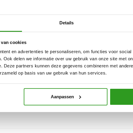
 te zetten en ontwikkelt hierdoor jouw unieke
op handvaten aangeboden om je publiek te enthousiasmeren
Details
g van je persoonlijke presentatie en inspireert de
technieken.
 van cookies
ent en advertenties te personaliseren, om functies voor social
e workshop kan enorm variëren. In het verleden hebben we
. Ook delen we informatie over uw gebruik van onze site met on
e. Deze partners kunnen deze gegevens combineren met andere i
gemaakt samen met deelnemers van bedrijven en
erzameld op basis van uw gebruik van hun services.
lleen om jezelf presenteren in het algemeen, maar hebben we
akt.
oompunt, standaard stopcontact.
Aanpassen