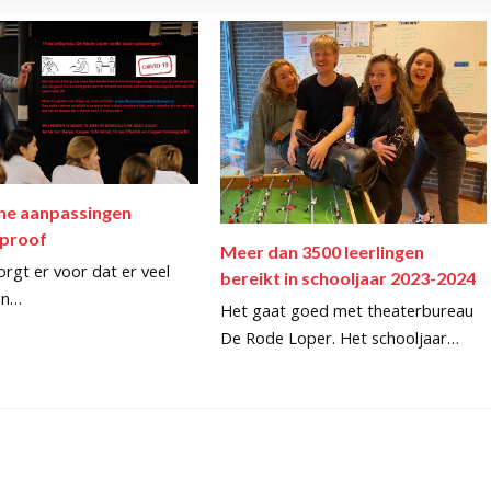
ine aanpassingen
proof
Meer dan 3500 leerlingen
rgt er voor dat er veel
bereikt in schooljaar 2023-2024
en…
Het gaat goed met theaterbureau
De Rode Loper. Het schooljaar…