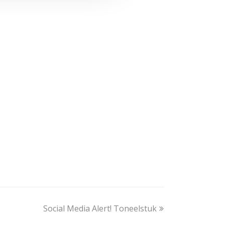
next
Social Media Alert! Toneelstuk
post: