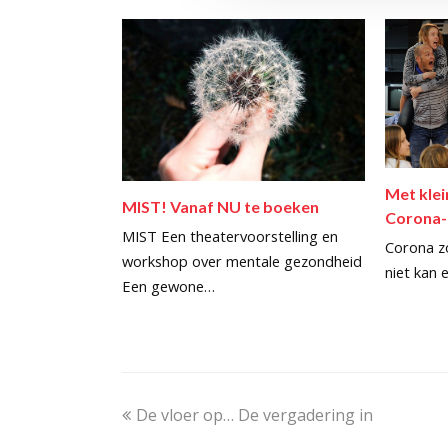
Met kle
MIST! Vanaf NU te boeken
Corona-
MIST Een theatervoorstelling en
Corona zo
workshop over mentale gezondheid
niet kan 
Een gewone…
previous
De vloer op… De vergadering in
post: