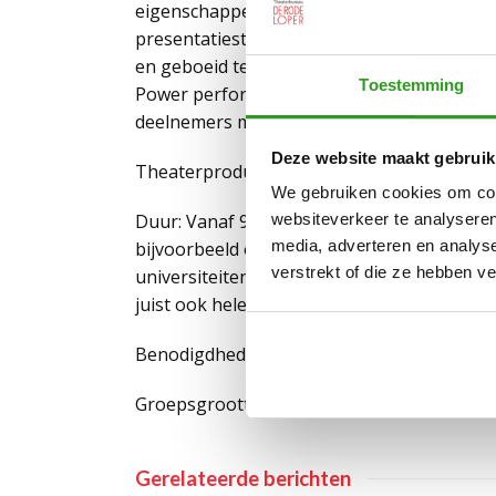
eigenschappen theatraal te gebruiken en in
presentatiestijl. Je krijgt in deze worksh
en geboeid te houden.
Toestemming
Power performance zorgt voor bewustwordin
deelnemers met verschillende presentatie 
Deze website maakt gebruik
Theaterproduct: Workshop.
We gebruiken cookies om cont
Duur: Vanaf 90 minuten. De lengte van dez
websiteverkeer te analyseren
media, adverteren en analys
bijvoorbeeld ook theatrale presentaties 
verstrekt of die ze hebben v
universiteiten. Hierbij gaat het dus niet a
juist ook hele specifieke presentaties gema
Benodigdheden: Grote lege ruimte met str
Groepsgrootte: Maximaal 15 deelnemers.
Gerelateerde berichten